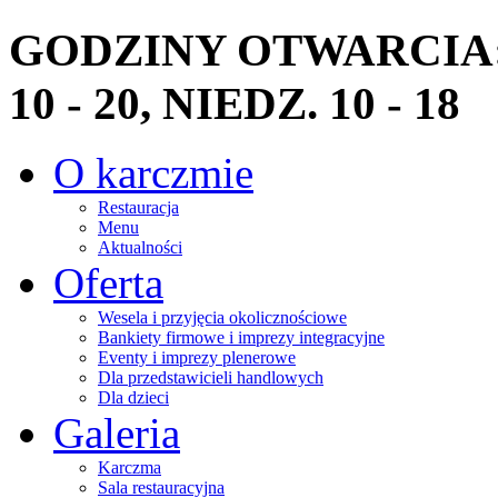
GODZINY OTWARCIA: PN
10 - 20, NIEDZ. 10 - 18
O karczmie
Restauracja
Menu
Aktualności
Oferta
Wesela i przyjęcia okolicznościowe
Bankiety firmowe i imprezy integracyjne
Eventy i imprezy plenerowe
Dla przedstawicieli handlowych
Dla dzieci
Galeria
Karczma
Sala restauracyjna